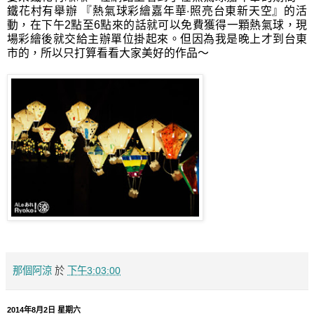
鐵花村有舉辦 『熱氣球彩繪嘉年華
‧
照亮台東新天空』的活
動，在下午2點至6點來的話就可以免費獲得一顆熱氣球，現
場彩繪後就交給主辦單位掛起來。但因為我是晚上才到台東
市的，所以只打算看看大家美好的作品～
那個阿涼
於
下午3:03:00
2014年8月2日 星期六